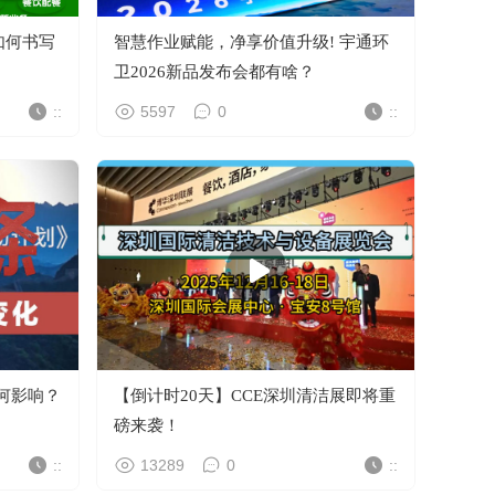
智慧作业赋能，净享价值升级! 宇通环
卫2026新品发布会都有啥？
::
5597
0
::
何影响？
【倒计时20天】CCE深圳清洁展即将重
磅来袭！
::
13289
0
::