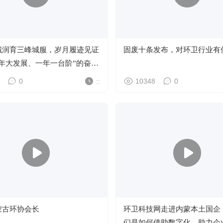
城润育三峰城服，岁月履迹见证
固废十条发布，对环卫行业有
三年大发展、一年一台阶”的奋进
0
::
10348
0
蒙古环协会长
环卫科技网走进内蒙本土国企
们是如何借助数字化，助力企