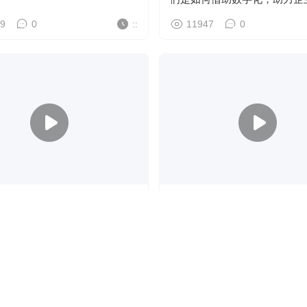
级？
9
0
::
11947
0
个全智能！浙江联运第四代分拣
走访山西环卫市场，协会会长
资源循环标杆。2000 + 智能
杆企业竟靠它破局？
！
3
0
::
9752
0