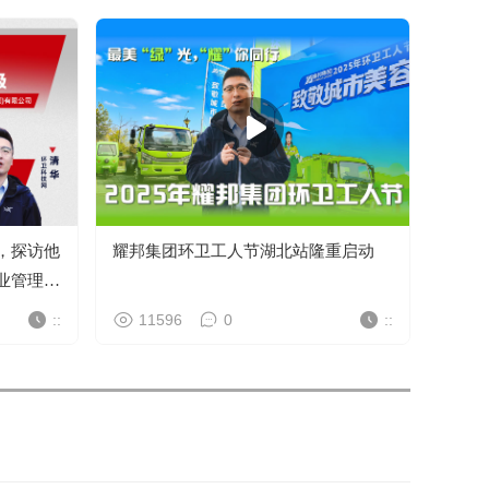
，探访他
耀邦集团环卫工人节湖北站隆重启动
业管理升
::
11596
0
::