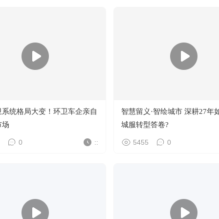
卫系统格局大变！环卫车企亲自
智慧留义·智绘城市 深耕27年如何书写
市场
城服转型答卷?
0
::
5455
0