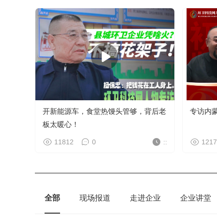
开新能源车，食堂热馒头管够，背后老
专访内
板太暖心！
11812
0
::
1217
全部
现场报道
走进企业
企业讲堂