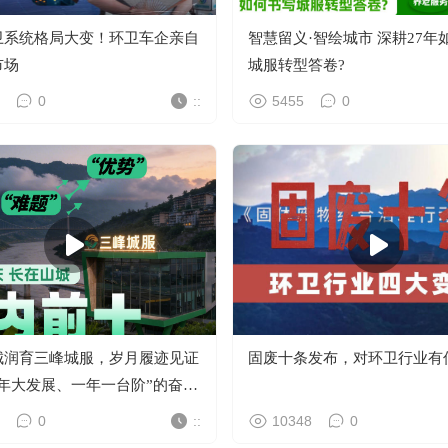
卫系统格局大变！环卫车企亲自
智慧留义·智绘城市 深耕27年如何书写
市场
城服转型答卷?
0
::
5455
0
城润育三峰城服，岁月履迹见证
固废十条发布，对环卫行业有
三年大发展、一年一台阶”的奋进
0
::
10348
0