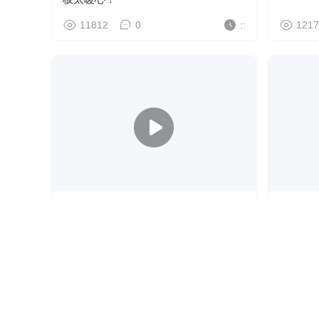
11812
0
::
1217
第29届阳泉中环洁环卫工人节
全国首
中心，成
体控场
9297
0
::
1116