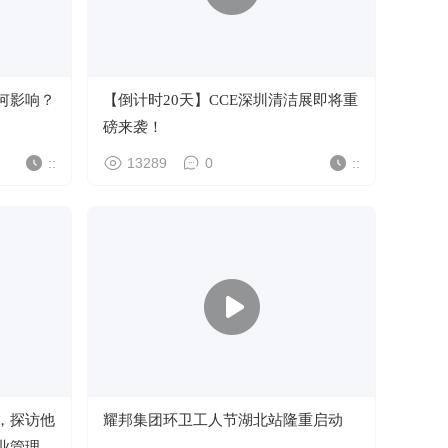
何影响？
【倒计时20天】CCE深圳清洁展即将重
磅来袭！
::
13289
0
::
，探访他
耀邦集团环卫工人节湖北站隆重启动
业管理升