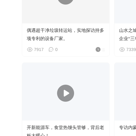
偶遇超干净垃圾转运站，实地探访持多
山水之
项专利的设备厂家。
企业“
征程。
7917
0
::
7339
开新能源车，食堂热馒头管够，背后老
专访内
板太暖心！