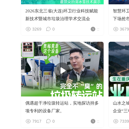
2026东北三省(大连)环卫行业科技赋能
智慧环
新技术暨城市垃圾治理学术交流会
下场抢
3269
0
::
3679
偶遇超干净垃圾转运站，实地探访持多
山水之
项专利的设备厂家。
企业“
征程。
7917
0
::
7339