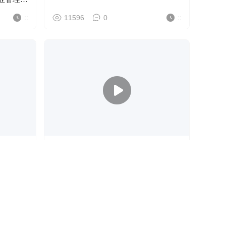
::
11596
0
::
力荐的标
走进轻型新能源环卫车领先品牌 百易
长青
::
9124
0
::