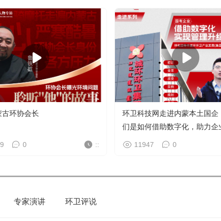
蒙古环协会长
环卫科技网走进内蒙本土国企
们是如何借助数字化，助力企
级？
9
0
::
11947
0
专家演讲
环卫评说