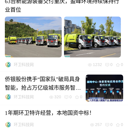
63台新能源装备交付重庆，盈峰环境持续保持行
业首位
1232
0
0
环卫科技网
侨银股份携手“国家队”破局具身
智能，抢占万亿级城市服务智能
化“制空权”
320
0
0
环卫科技网
1年期环卫特许经营，本地国资中标！
257
0
0
环卫科技网