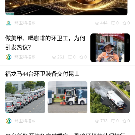
444
0
0
环卫科技网
做美甲、喝咖啡的环卫工，为何
引发热议？
261
0
0
环卫科技网
福龙马44台环卫装备交付昆山
733
0
0
环卫科技网