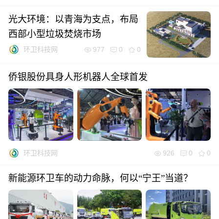
光大环境：以青海为支点，布局
西部小型垃圾焚烧市场
977
0
0
环卫科技网
侨银股份具身人形机器人全球首发
926
0
0
环卫科技网
新能源环卫车的动力命脉，何以“宁王”当道？