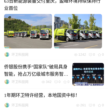
63台新能源装备交付重庆，盈峰环境持续保持行
业首位
1242
0
0
环卫科技网
侨银股份携手“国家队”破局具身
智能，抢占万亿级城市服务智能
化“制空权”
342
0
0
环卫科技网
1年期环卫特许经营，本地国资中标！
261
0
0
环卫科技网