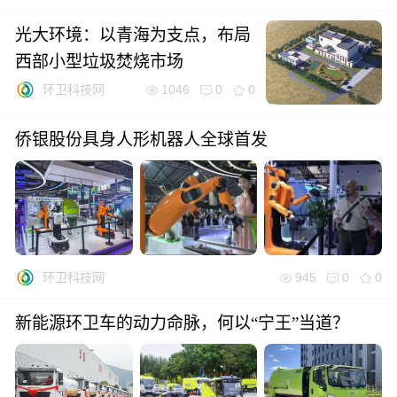
光大环境：以青海为支点，布局
西部小型垃圾焚烧市场
1046
0
0
环卫科技网
侨银股份具身人形机器人全球首发
945
0
0
环卫科技网
新能源环卫车的动力命脉，何以“宁王”当道？