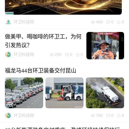
460
0
0
环卫科技网
做美甲、喝咖啡的环卫工，为何
引发热议？
290
0
0
环卫科技网
福龙马44台环卫装备交付昆山
786
0
0
环卫科技网