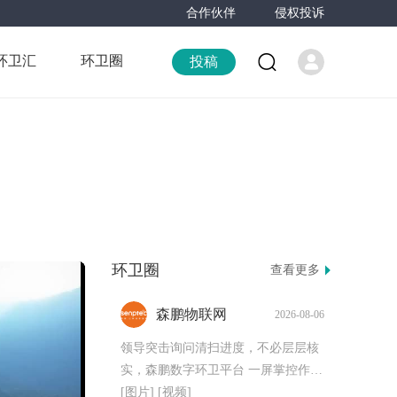
合作伙伴
侵权投诉
环卫汇
环卫圈
投稿
环卫圈
查看更多
森鹏物联网
2026-08-06
领导突击询问清扫进度，不必层层核
实，森鹏数字环卫平台 一屏掌控作业
实况！
[图片]
[视频]