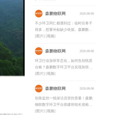
森鹏物联网
2026-08-06
不少环卫同仁都遇到过：临时任务干
得多，想要补贴缺少依据。森鹏数字
环卫平台实现数字化任务管理，让每
[图片]
[视频]
一份投入清晰可见！
森鹏物联网
2026-08-06
环卫行业加班常态化，如何告别纸质
台账？森鹏数字环卫平台实现加班全
程留痕可查，堵住成本漏洞，科学减
[图片]
[视频]
少无效加班！
森鹏物联网
2026-08-06
别靠监控一线保洁员管控质量！森鹏
物联数字环卫平台搭建班组长巡检闭
环，抓住管理核心，实现人工扫保精
[图片]
[视频]