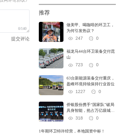
技网评论协议》
细化治理。
推荐
做美甲、喝咖啡的环卫工，
0/140
为何引发热议？
247
0
提交评论
福龙马44台环卫装备交付昆
山
723
0
63台新能源装备交付重庆，
盈峰环境持续保持行业首位
1227
0
侨银股份携手“国家队”破局
具身智能，抢占万亿级城市
服务智能化“制空权”
318
0
1年期环卫特许经营，本地国资中标！