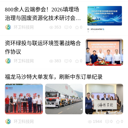
800余人云端参会！2026填埋场
治理与固废资源化技术研讨会圆
满落幕
353
0
0
环卫科技网
资环绿投与联运环境签署战略合
作协议
383
0
0
环卫科技网
福龙马沙特大单发车，刷新中东订单纪录
1944
0
0
环卫科技网