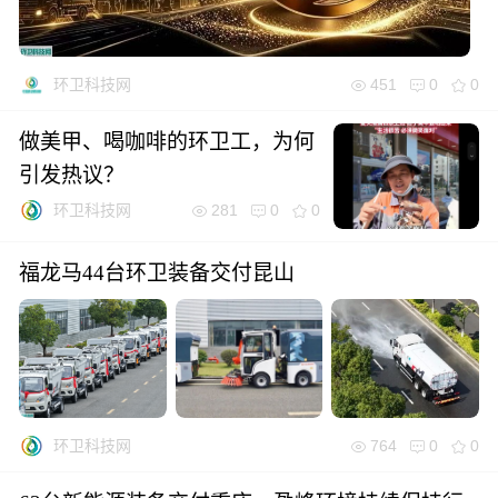
451
0
0
环卫科技网
做美甲、喝咖啡的环卫工，为何
引发热议？
281
0
0
环卫科技网
福龙马44台环卫装备交付昆山
764
0
0
环卫科技网