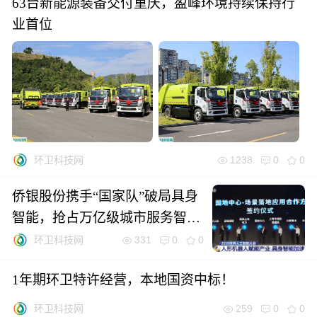
63台新能源装备交付重庆，盈峰环境持续保持行
业首位
1238
0
0
环卫科技网
侨银股份携手“国家队”破局具身
智能，抢占万亿级城市服务智能
化“制空权”
331
0
0
环卫科技网
1年期环卫特许经营，本地国资中标！
259
0
0
环卫科技网