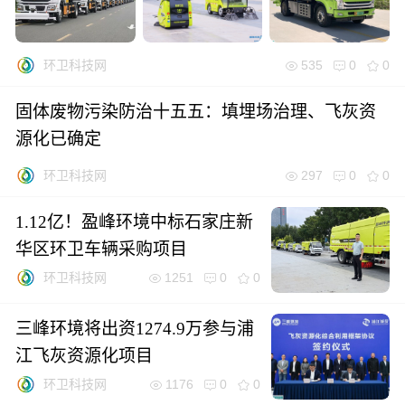
535
0
0
环卫科技网
固体废物污染防治十五五：填埋场治理、飞灰资
源化已确定
297
0
0
环卫科技网
1.12亿！盈峰环境中标石家庄新
华区环卫车辆采购项目
1251
0
0
环卫科技网
三峰环境将出资1274.9万参与浦
江飞灰资源化项目
1176
0
0
环卫科技网