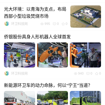
光大环境：以青海为支点，布局
西部小型垃圾焚烧市场
995
0
0
环卫科技网
侨银股份具身人形机器人全球首发
940
0
0
环卫科技网
新能源环卫车的动力命脉，何以“宁王”当道？