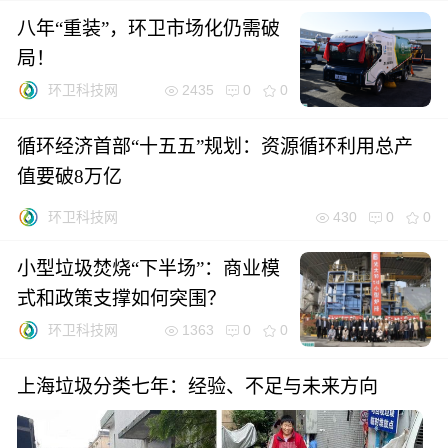
八年“重装”，环卫市场化仍需破
局！
2435
0
0
环卫科技网
循环经济首部“十五五”规划：资源循环利用总产
值要破8万亿
430
0
0
环卫科技网
小型垃圾焚烧“下半场”：商业模
式和政策支撑如何突围？
1363
0
0
环卫科技网
上海垃圾分类七年：经验、不足与未来方向