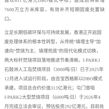
雅以611亿港元DBO模式中标，建成后将新增
7600万立方米库容，有效补齐短期固废处置缺
口。
立足长期低碳环保与可持续发展，香港正开启固
废处理体系的根本性转型，从传统“填埋主导”加
速向“焚烧为主、填埋兜底”的现代化模式切换，
两大标杆焚烧项目落地推进节奏清晰。I·PARK1
石鼓洲人工岛焚烧项目（3000吨/日）已于2025年
12月进入试运行阶段，由吉宝西格斯以DBO模式
承建，项目总合约价值313亿港元；屯门曾咀
I·PARK2大型焚烧项目（6000吨/日）于2026年4
月完成立法会审议，预估投资292亿港元，目前处