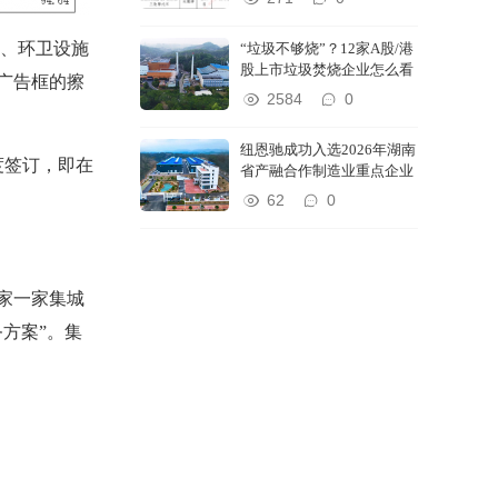
理、环卫设施
“垃圾不够烧”？12家A股/港
股上市垃圾焚烧企业怎么看
⼴告框的擦
2584
0
纽恩驰成功入选2026年湖南
度签订，即在
省产融合作制造业重点企业
62
0
家一家集城
方案”。集