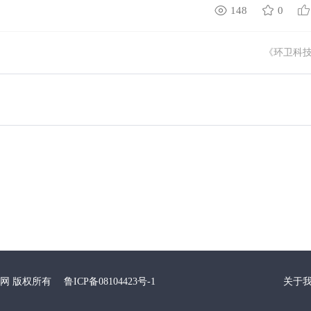
148
0
《环卫科
环卫科技网 版权所有
鲁ICP备08104423号-1
关于