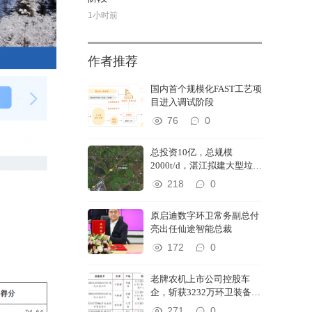
1小时前
作者推荐
国内首个规模化FAST工艺项
目进入调试阶段
76
0
总投资10亿，总规模
2000t/d，湛江拟建大型垃圾
焚烧发电厂
218
0
原启迪数字环卫常务副总付
亮出任仙途智能总裁
172
0
老牌农机上市公司控股车
企，斩获3232万环卫装备订
单
271
0