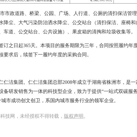
责城市市政道路、桥梁、公园、⼴场、⼈⾏道、公厕的清扫保洁管
⽔降尘、⼤⽓污染防治洒⽔降尘、公交站台（清扫保洁、座椅和
、⻋道、公交站台、公共设施）、果⽪箱的清掏和垃圾收集等。
签订之日起365天。本项目的服务期限为三年，合同按照履约年
核要求后，续签下一履约年度的采购合同。
仁仁洁集团。仁仁洁集团总部2008年成立于湖南省株洲市，是一
设备研发销售为一体的科技型企业，致力于提供“一站式双碳服务
余个城市成功创文创卫，系国内城市服务行业的领军企业。
卫科技网，未经授权不得转载，
版权声明
。