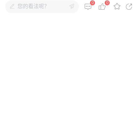
0
0
您的看法呢？
在康恒，每一座垃圾焚烧发电厂不仅是城市环保
基础设施，通过废弃物处理守护城市洁净，更是
一座座生动的环保灯塔，让更多人践行与自然的
和谐共生。